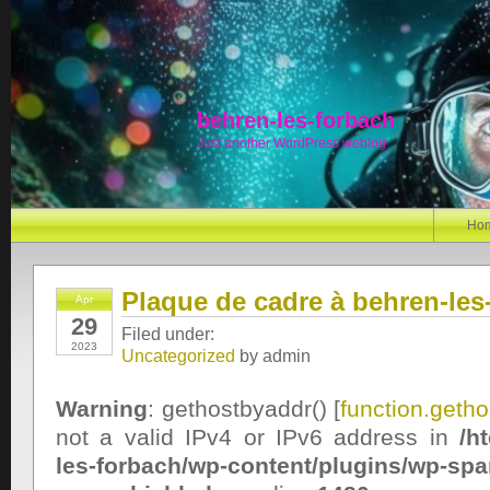
behren-les-forbach
Just another WordPress weblog
Ho
Plaque de cadre à behren-les
Apr
29
Filed under:
2023
Uncategorized
by admin
Warning
: gethostbyaddr() [
function.geth
not a valid IPv4 or IPv6 address in
/h
les-forbach/wp-content/plugins/wp-sp